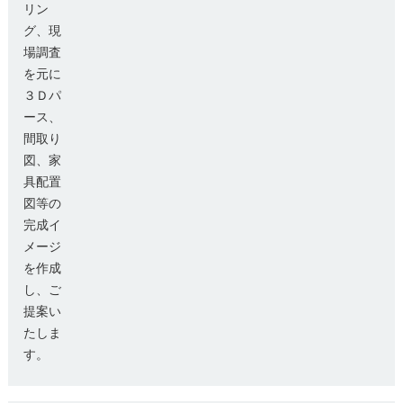
リン
グ、現
場調査
を元に
３Ｄパ
ース、
間取り
図、家
具配置
図等の
完成イ
メージ
を作成
し、ご
提案い
たしま
す。