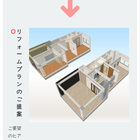
リ
フ
ォ
ー
ム
プ
ラ
ン
の
ご
提
案
ご要望
のヒア