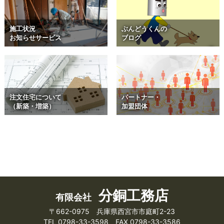
施工状況
ぶんどうくんの
お知らせサービス
ブログ
注文住宅について
パートナー・
（新築・増築）
加盟団体
分銅工務店
有限会社
〒662-0975 兵庫県西宮市市庭町2-23
TEL 0798-33-3598 FAX 0798-33-3586