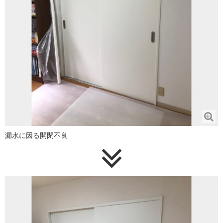
漏水に因る開閉不良